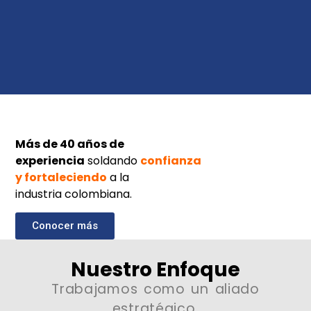
Lleva tu
producción
al
siguiente nivel con
soluciones
de soldadura, corte,
Más de 40 años de
experiencia
soldando
confianza
automatización y soporte
y fortaleciendo
a la
técnico especializado de
industria colombiana.
soldarco
Conocer más
Quiero optimizar mi producción
Nuestro Enfoque
Trabajamos como un aliado
estratégico,