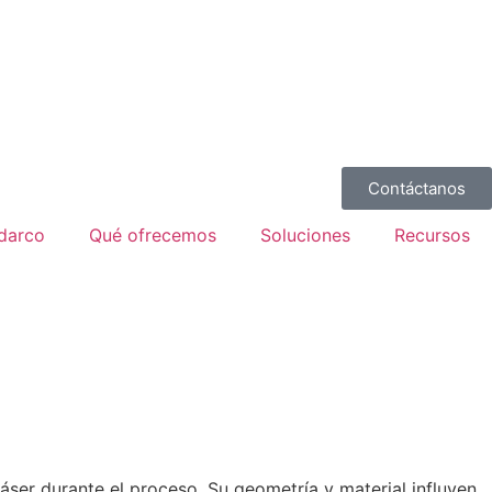
Contáctanos
darco
Qué ofrecemos
Soluciones
Recursos
 láser durante el proceso. Su geometría y material influyen