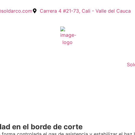
@soldarco.com
Carrera 4 #21-73, Cali - Valle del Cauca
Sol
dad en el borde de corte
e forma controlada el gas de asistencia y estabilizar el haz